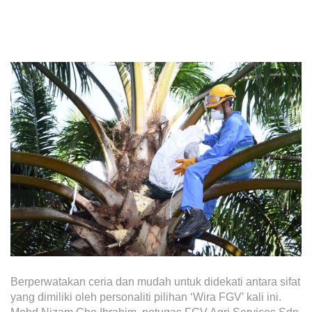
Awards & Achievements
Our Businesses
Plantation
Oils & Fats
Sugar
Logistics & Support
Consumer Products
Investor Relations
IR Home
Stock Information
Berperwatakan ceria dan mudah untuk didekati antara sifat
Financial Information
yang dimiliki oleh personaliti pilihan ‘Wira FGV’ kali ini.