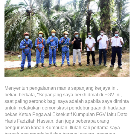
Menyentuh pengalaman manis sepanjang kerjaya ini,
beliau berkata, “Sepanjang saya berkhidmat di FGV ini,
saat paling seronok bagi saya adalah apabila saya diminta
untuk melakukan demonstrasi pendebungaan di hadapan
bekas Ketua Pegawai Eksekutif Kumpulan FGV iaitu Dato’
Haris Fadzilah Hassan, dan juga beberapa orang
pengurusan kanan Kumpulan. Itulah kali pertama saya