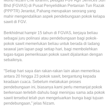
Mohd Nizam Che Ibrahim, petugas FGV Agri Services Sdn
Operational Information
Bhd (FGVAS) di Pusat Penyelidikan Pertanian Tun Razak
Annual Reports & Presentations
(PPPTR) Jerantut, Pahang merupakan seorang yang
mahir mengendalikan aspek pendebungaan pokok kelapa
Corporate Calendar
sawit di FGV.
Berkhidmat hampir 15 tahun di FGVAS, kerjaya beliau
Sustainability
sebagai juru polinasi atau pendebungaan bagi pokok-
pokok sawit memerlukan beliau untuk berada di ladang
Sustainability Overview
seawal jam lapan pagi setiap hari, bagi membolehkan
Policies & Guidelines
tugas-tugas pemeriksaan pokok sawit dijalankan dengan
sebaiknya.
Standards and Certifications
“Setiap hari saya dan rakan-rakan lain akan memeriksa
Respecting Human Rights
antara 20 hingga 23 pokok sawit, bergantung kepada
keadaan cuaca. Sebelum melakukan proses
Protecting the Environment
pendebungaan ini, biasanya kami perlu memanjat pokok
Health & Safety
berkenaan terlebih dahulu bagi meninjau sama ada pokok
sawit tersebut telah pun mengeluarkan bunga bagi tujuan
Traceability & Supply Chain
pendebungaan,” jelas Nizam.