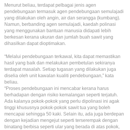
Grievance
Menurut beliau, terdapat pelbagai jenis agen
Reports & Updates
pendebungaan termasuk agen pendebungaan semulajadi
yang dilakukan oleh angin, air dan serangga (kumbang).
Namun, berbanding agen semulajadi, kaedah polinasi
Media Centre
yang menggunakan bantuan manusia didapati lebih
berkesan kerana ukuran dan jumlah buah sawit yang
Press Release
dihasilkan dapat dioptimakan.
Featured Stories
“Melalui pendebungaan terkawal, kita dapat memastikan
Multimedia
hasil yang baik dan melakukan pembetulan sekiranya
terdapat masalah. Setiap tugasan yang dilakukan juga
Downloads
diselia oleh unit kawalan kualiti pendebungaan,” kata
Festival FGV
beliau.
“Proses pendebungaan ini mencabar kerana harus
berhadapan dengan risiko kemalangan seperti terjatuh.
Careers
Ada kalanya pokok-pokok yang perlu dipolinasi ini agak
tinggi khususnya pokok-pokok sawit tua yang boleh
Contact Us
mencapai sehingga 50 kaki. Selain itu, ada juga berdepan
dengan kejadian mengejut seperti terserempak dengan
binatang berbisa seperti ular yang berada di atas pokok,