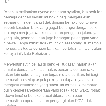
Grievance
lain.
Reports & Updates
“Apabila melibatkan nyawa dan harta syarikat, kita perlulah
berkerja dengan sebaik mungkin bagi mengelakkan
Media Centre
sebarang insiden yang tidak diingini berlaku, contohnya
seperti kejadian brek yang gagal berfungsi dengan baik. Ini
Press Release
tentunya menjejaskan keselamatan pengguna jalanraya
yang lain, pemandu, dan juga barangan pelanggan yang
Featured Stories
dibawa. Tanpa minat, tidak mungkin seseorang itu mampu
Multimedia
menggalas tugas dengan baik dan bertahan lama di dalam
kerjaya ini”, kata Rohaizam.
Downloads
Menyentuh rutin beliau di bengkel, tugasan harian akan
Festival FGV
dimulai dengan taklimat ringkas bersama dengan rakan-
rakan lain sebelum agihan tugas mula diberikan. Ini bagi
Careers
memastikan setiap aspek pekerjaan dapat dijalankan
mengikut keutamaan yang diberi. Ini termasuk membaik
pulih kenderaan-kenderaan yang rosak agar ‘waktu rosak’
Contact Us
(down time) di bengkel dapat dikurangkan bagi
memastikan operasi harian pengangkutan FGV tidak
terjejas.