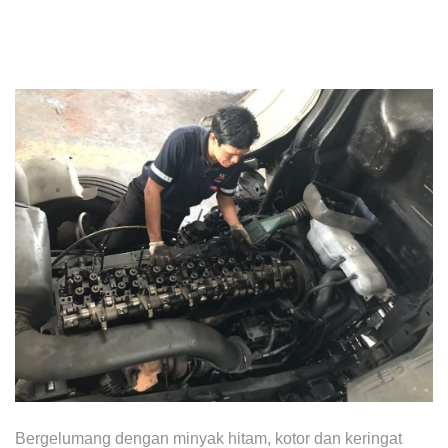
Awards & Achievements
Our Businesses
Plantation
Oils & Fats
Sugar
Logistics & Support
Consumer Products
Investor Relations
IR Home
Stock Information
Financial Information
Bergelumang dengan minyak hitam, kotor dan keringat