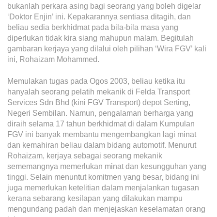
Operational Information
bukanlah perkara asing bagi seorang yang boleh digelar
‘Doktor Enjin’ ini. Kepakarannya sentiasa ditagih, dan
Annual Reports & Presentations
beliau sedia berkhidmat pada bila-bila masa yang
Corporate Calendar
diperlukan tidak kira siang mahupun malam. Begitulah
gambaran kerjaya yang dilalui oleh pilihan ‘Wira FGV’ kali
ini, Rohaizam Mohammed.
Sustainability
Memulakan tugas pada Ogos 2003, beliau ketika itu
Sustainability Overview
hanyalah seorang pelatih mekanik di Felda Transport
Services Sdn Bhd (kini FGV Transport) depot Serting,
Policies & Guidelines
Negeri Sembilan. Namun, pengalaman berharga yang
diraih selama 17 tahun berkhidmat di dalam Kumpulan
Standards and Certifications
FGV ini banyak membantu mengembangkan lagi minat
Respecting Human Rights
dan kemahiran beliau dalam bidang automotif. Menurut
Rohaizam, kerjaya sebagai seorang mekanik
Protecting the Environment
sememangnya memerlukan minat dan kesungguhan yang
tinggi. Selain menuntut komitmen yang besar, bidang ini
Health & Safety
juga memerlukan ketelitian dalam menjalankan tugasan
Traceability & Supply Chain
kerana sebarang kesilapan yang dilakukan mampu
mengundang padah dan menjejaskan keselamatan orang