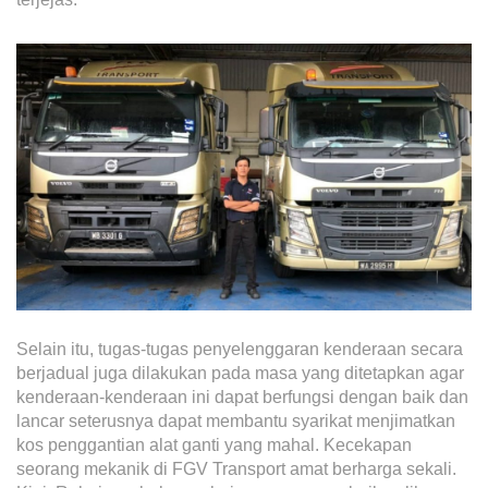
Selain itu, tugas-tugas penyelenggaran kenderaan secara
berjadual juga dilakukan pada masa yang ditetapkan agar
kenderaan-kenderaan ini dapat berfungsi dengan baik dan
lancar seterusnya dapat membantu syarikat menjimatkan
kos penggantian alat ganti yang mahal. Kecekapan
seorang mekanik di FGV Transport amat berharga sekali.