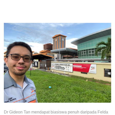
Awards & Achievements
Our Businesses
Plantation
Oils & Fats
Sugar
Logistics & Support
Consumer Products
Investor Relations
IR Home
Stock Information
Financial Information
Dr Gideon Tan mendapat biasiswa penuh daripada Felda