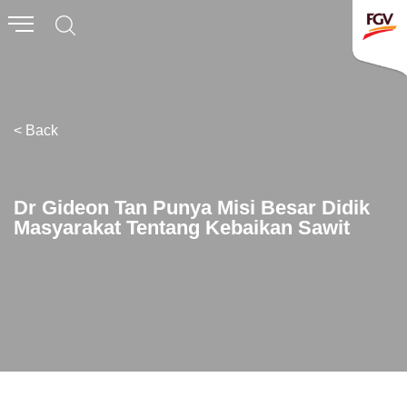
Submit
Whistleblowing
Invitation To Tender
< Back
About Us
Company Overview
Dr Gideon Tan Punya Misi Besar Didik
Masyarakat Tentang Kebaikan Sawit
Global Presence
History & Milestones
Board of Directors
Senior Management
Corporate Governance