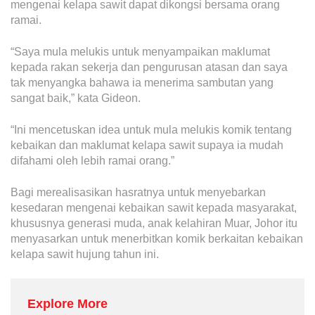
Grievance
mengenai kelapa sawit dapat dikongsi bersama orang
ramai.
Reports & Updates
“Saya mula melukis untuk menyampaikan maklumat
Media Centre
kepada rakan sekerja dan pengurusan atasan dan saya
tak menyangka bahawa ia menerima sambutan yang
Press Release
sangat baik,” kata Gideon.
Featured Stories
“Ini mencetuskan idea untuk mula melukis komik tentang
Multimedia
kebaikan dan maklumat kelapa sawit supaya ia mudah
difahami oleh lebih ramai orang.”
Downloads
Bagi merealisasikan hasratnya untuk menyebarkan
Festival FGV
kesedaran mengenai kebaikan sawit kepada masyarakat,
khususnya generasi muda, anak kelahiran Muar, Johor itu
Careers
menyasarkan untuk menerbitkan komik berkaitan kebaikan
kelapa sawit hujung tahun ini.
Contact Us
Explore More