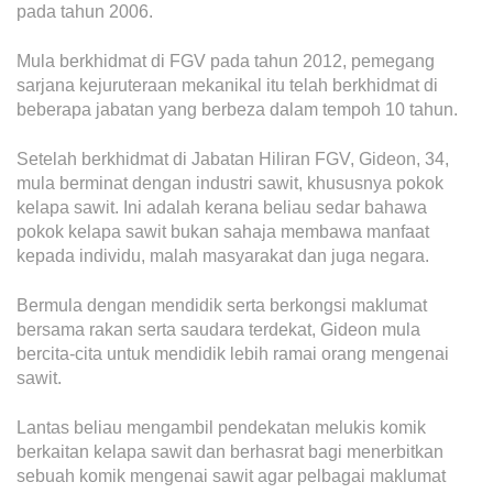
Operational Information
pada tahun 2006.
Annual Reports & Presentations
Mula berkhidmat di FGV pada tahun 2012, pemegang
sarjana kejuruteraan mekanikal itu telah berkhidmat di
Corporate Calendar
beberapa jabatan yang berbeza dalam tempoh 10 tahun.
Sustainability
Setelah berkhidmat di Jabatan Hiliran FGV, Gideon, 34,
mula berminat dengan industri sawit, khususnya pokok
Sustainability Overview
kelapa sawit. Ini adalah kerana beliau sedar bahawa
pokok kelapa sawit bukan sahaja membawa manfaat
Policies & Guidelines
kepada individu, malah masyarakat dan juga negara.
Standards and Certifications
Bermula dengan mendidik serta berkongsi maklumat
Respecting Human Rights
bersama rakan serta saudara terdekat, Gideon mula
bercita-cita untuk mendidik lebih ramai orang mengenai
Protecting the Environment
sawit.
Health & Safety
Lantas beliau mengambil pendekatan melukis komik
Traceability & Supply Chain
berkaitan kelapa sawit dan berhasrat bagi menerbitkan
sebuah komik mengenai sawit agar pelbagai maklumat